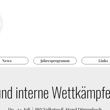
Pistolensch
Hegnau-Volke
News
Jahresprogramm
Links
 und interne Wettkämp
Do., 24. Juli
  |  
PSV Volketswil, Stand Dürrenbach