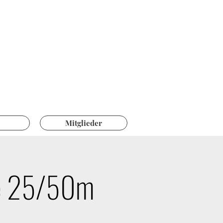
ützen
tswil
Mitglieder
fe 25/50m