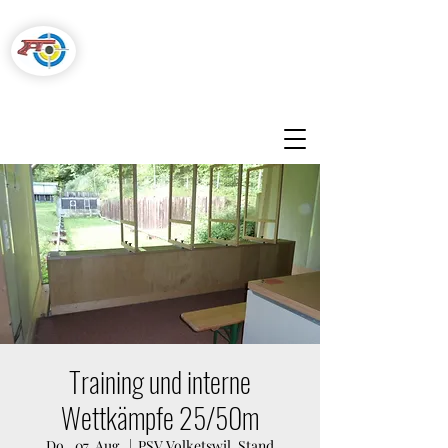
Pistolenschützen
Hegnau-Volketswil
Training und interne
Wettkämpfe 25/50m
Do., 07. Aug.
  |  
PSV Volketswil, Stand