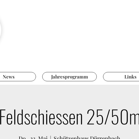
Pistolensch
Hegnau-Volke
News
Jahresprogramm
Links
Feldschiessen 25/50
Do., 23. Mai
  |  
Schützenhaus Dürrenbach