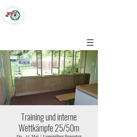
Pistolenschützen
Hegnau-Volketswil
Training und interne
Wettkämpfe 25/50m
Do., 23. Mai
  |  
Gegenüber Bereuter