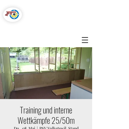
Pistolenschützen
Hegnau-Volketswil
Training und interne
Wettkämpfe 25/50m
Do., 08. Mai
  |  
PSV Volketswil, Stand