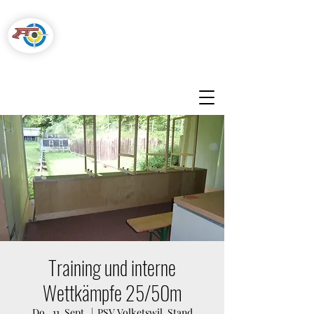
Pistolenschützen
Hegnau-Volketswil
Training und interne
Wettkämpfe 25/50m
Do., 11. Sept.
  |  
PSV Volketswil, Stand