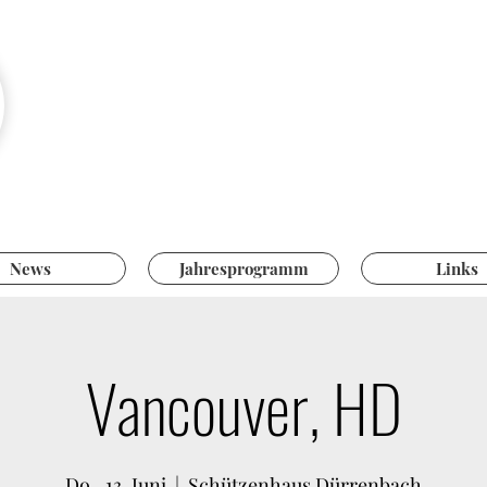
Pistolensch
Hegnau-Volke
News
Jahresprogramm
Links
Vancouver, HD
Do., 13. Juni
  |  
Schützenhaus Dürrenbach