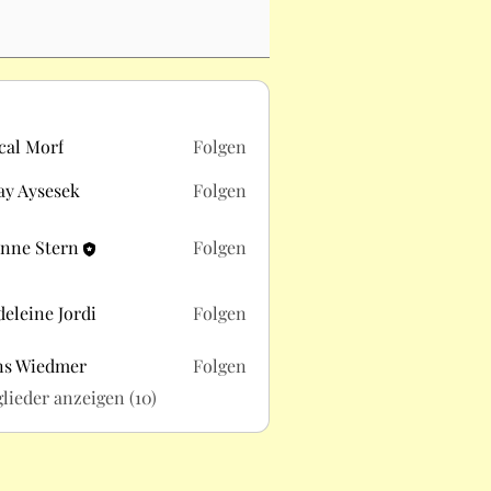
cal Morf
Folgen
ay Aysesek
Folgen
ysesek
nne Stern
Folgen
Stern
eleine Jordi
Folgen
e Jordi
ns Wiedmer
Folgen
iedmer
glieder anzeigen (10)