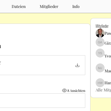
Dateien
Mitglieder
Info
Mitglieder
Pas
Gir
n
Giray A
Yvo
Yvonne 
f
Mad
Madelein
Ha
Hans W
Alle Mit
8 Ansichten