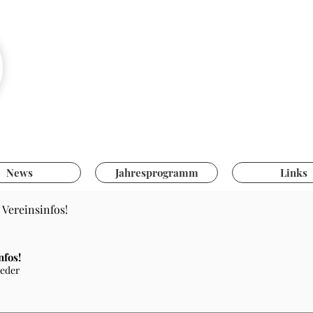
Pistolensch
Hegnau-Volke
News
Jahresprogramm
Links
 Vereinsinfos!
nfos!
ieder