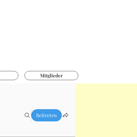
ützen
tswil
Mitglieder
Beitreten