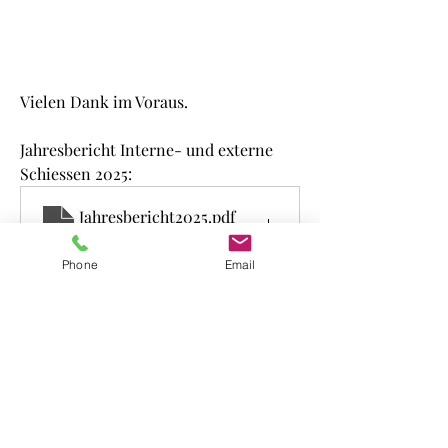
Vielen Dank im Voraus.
Jahresbericht Interne- und externe 
Schiessen 2025:
Jahresbericht2025
.pdf
PDF herunterladen • 1.75MB
Phone
Email
Jahresmeisterschaft 2025:
Jahresmeisterschaft2025
.pdf
PDF herunterladen • 49KB
Mit kameradschaftlichen Grüssen